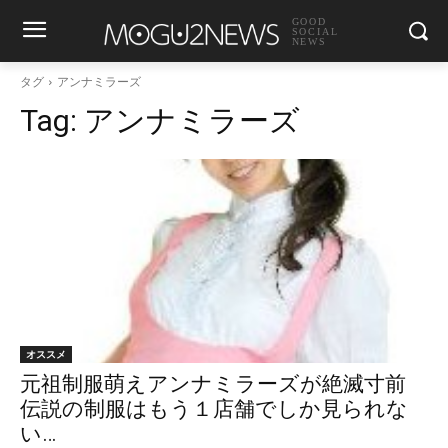
GOOD
SOCIAL
NEWS
タグ
アンナミラーズ
Tag:
アンナミラーズ
オススメ
元祖制服萌えアンナミラーズが絶滅寸前
伝説の制服はもう１店舗でしか見られな
い…