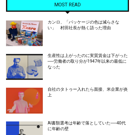
MOST READ
カンロ、「パッケージの色は減らさな
い」 村田社長が熱く語った理由
生産性は上がったのに実質賃金は下がった
──労働者の取り分が1947年以来の最低に
なった
自社のタトゥー入れたら面接、米企業が炎
上
AI書類選考は年齢で落としていた──40代
に年齢の壁