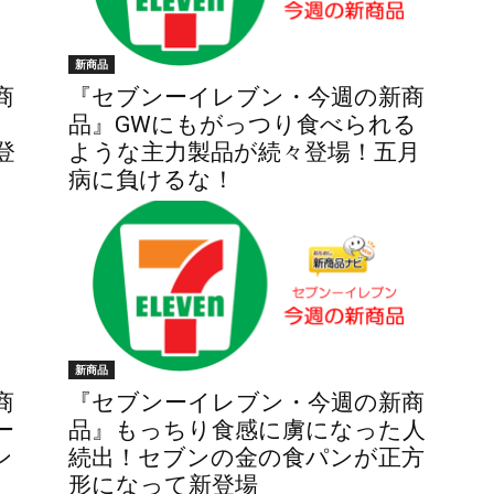
新商品
商
『セブンーイレブン・今週の新商
司
品』GWにもがっつり食べられる
登
ような主力製品が続々登場！五月
病に負けるな！
新商品
商
『セブンーイレブン・今週の新商
ー
品』もっちり食感に虜になった人
ン
続出！セブンの金の食パンが正方
形になって新登場