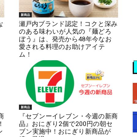
新商品
な
瀬戸内ブランド認定！コクと深み
のある味わいが人気の『麺どろ
ぼう』は、発売から48年今なお
の
愛される料理のお助けアイテ
ム！
新商品
商
『セブンーイレブン・今週の新商
！
品』おにぎり2個で200円の朝セ
ン
ブン実施中！おにぎり新商品が