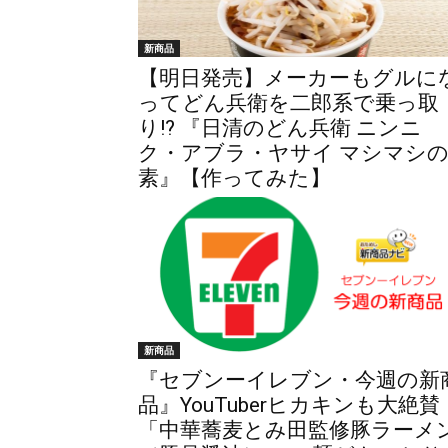
新商品
【明日発売】メーカーもグルに
ってどん兵衛を二郎系で乗っ取
り!? 『日清のどん兵衛 ニンニ
ク・アブラ・ヤサイ マシマシ
素』【作ってみた】
新商品
『セブンーイレブン・今週の新
品』YouTuberヒカキンも大絶賛
「中華蕎麦とみ田監修豚ラーメ