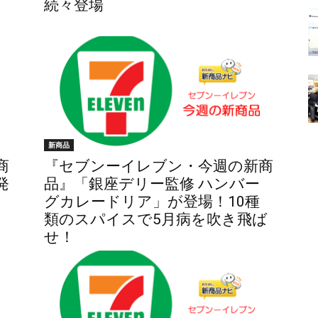
続々登場
新商品
商
『セブンーイレブン・今週の新商
発
品』「銀座デリー監修 ハンバー
グカレードリア」が登場！10種
類のスパイスで5月病を吹き飛ば
せ！