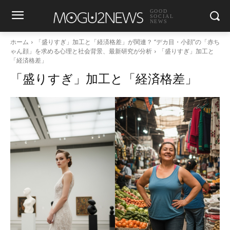
GOOD
SOCIAL
NEWS
ホーム
「盛りすぎ」加工と「経済格差」が関連？ “デカ目・小顔”の「赤ち
ゃん顔」を求める心理と社会背景、最新研究が分析
「盛りすぎ」加工と
「経済格差」
「盛りすぎ」加工と「経済格差」