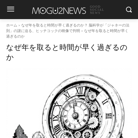
GOOD
SOCIAL
NEWS
ホーム
なぜ年を取ると時間が早く過ぎるのか？ 脳科学が「ジャネーの法
則」の謎に迫る、ヒッチコックの映像で判明
なぜ年を取ると時間が早く
過ぎるのか
なぜ年を取ると時間が早く過ぎるの
か