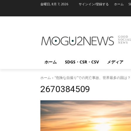
金曜日, 8月 7, 2026
サインイン/登録する
ホーム
S
GOOD
SOCIA
NEWS
ホーム
SDGS・CSR・CSV
メディア
ホーム
“危険な自撮り”での死亡事故、世界最多の国は
2670384509