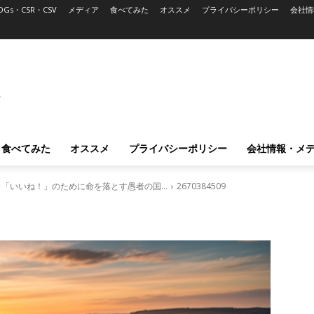
DGs・CSR・CSV
メディア
食べてみた
オススメ
プライバシーポリシー
会社情
L
食べてみた
オススメ
プライバシーポリシー
会社情報・メ
？ 「いいね！」のために命を落とす愚者の国…
2670384509