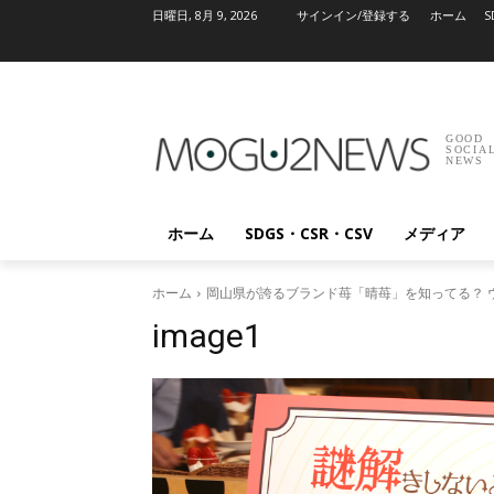
日曜日, 8月 9, 2026
サインイン/登録する
ホーム
S
GOOD
SOCIA
NEWS
ホーム
SDGS・CSR・CSV
メディア
ホーム
岡山県が誇るブランド苺「晴苺」を知ってる？ 
image1