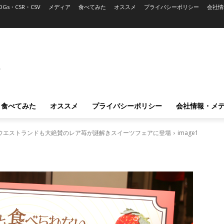
DGs・CSR・CSV
メディア
食べてみた
オススメ
プライバシーポリシー
会社情
L
食べてみた
オススメ
プライバシーポリシー
会社情報・メ
ウエストランドも大絶賛のレア苺が謎解きスイーツフェアに登場
image1