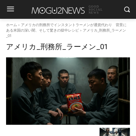
GOOD
SOCIAL
NEWS
ホーム
アメリカの刑務所でインスタントラーメンが通貨代わり 背景に
ある米国の深い闇、そして驚きの獄中レシピ
アメリカ_刑務所_ラーメン
_01
アメリカ_刑務所_ラーメン_01