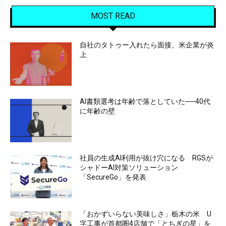
MOST READ
自社のタトゥー入れたら面接、米企業が炎
上
AI書類選考は年齢で落としていた──40代
に年齢の壁
社員の生成AI利用が抜け穴になる RGSが
シャドーAI対策ソリューション
「SecureGo」を発表
「おかずいらない美味しさ」栃木の米 U
字工事が首都圏4店舗で「とちぎの星」を