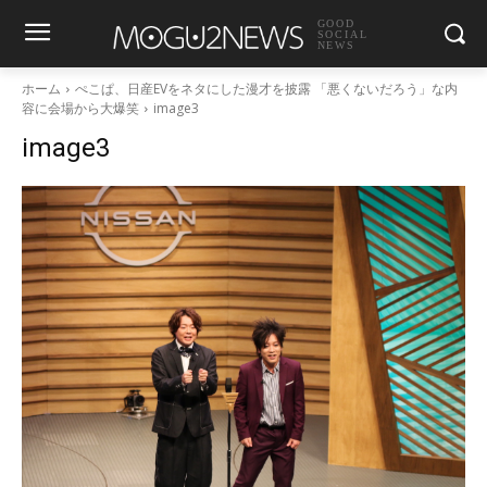
GOOD
SOCIAL
NEWS
ホーム
ぺこぱ、日産EVをネタにした漫才を披露 「悪くないだろう」な内
容に会場から大爆笑
image3
image3