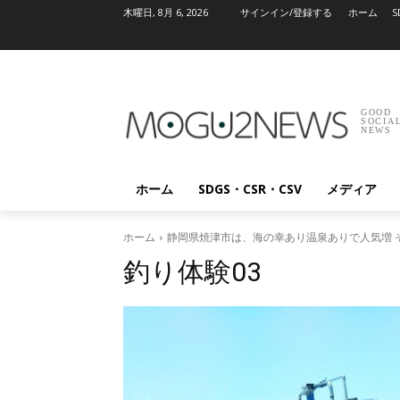
木曜日, 8月 6, 2026
サインイン/登録する
ホーム
S
GOOD
SOCIA
NEWS
ホーム
SDGS・CSR・CSV
メディア
ホーム
静岡県焼津市は、海の幸あり温泉ありで人気増 そ
釣り体験03