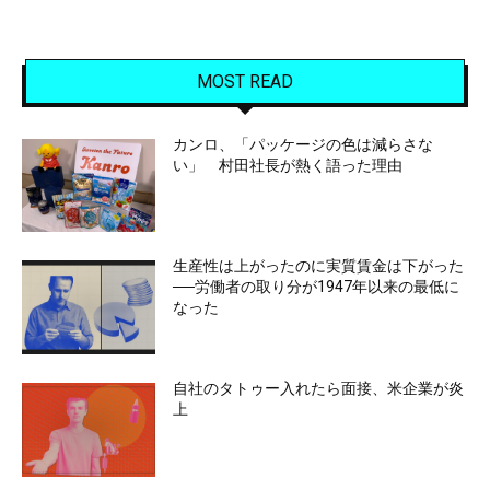
MOST READ
カンロ、「パッケージの色は減らさな
い」 村田社長が熱く語った理由
生産性は上がったのに実質賃金は下がった
──労働者の取り分が1947年以来の最低に
なった
自社のタトゥー入れたら面接、米企業が炎
上