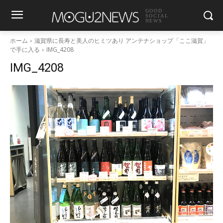
GOOD
SOCIAL
NEWS
ホーム
滋賀県に長寿と美人のヒミツあり アンテナショップ「ここ滋賀」
で手に入る
IMG_4208
IMG_4208