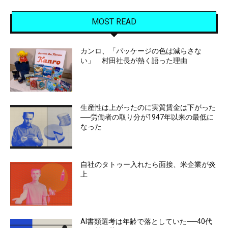
MOST READ
カンロ、「パッケージの色は減らさな
い」 村田社長が熱く語った理由
生産性は上がったのに実質賃金は下がった
──労働者の取り分が1947年以来の最低に
なった
自社のタトゥー入れたら面接、米企業が炎
上
AI書類選考は年齢で落としていた──40代