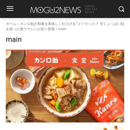
GOOD
SOCIAL
NEWS
ホーム
カンロ飴が和食を美味しく仕上げる“コツ”だった？ 甘じょっぱい飴
を使った激ウマレシピ続々登場
main
main