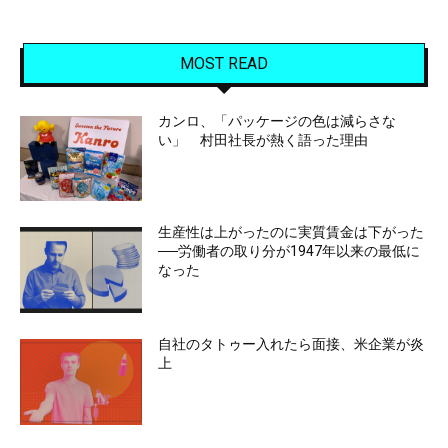
MOST READ
カンロ、「パッケージの色は減らさな
い」 村田社長が熱く語った理由
生産性は上がったのに実質賃金は下がった
──労働者の取り分が1947年以来の最低に
なった
自社のタトゥー入れたら面接、米企業が炎
上