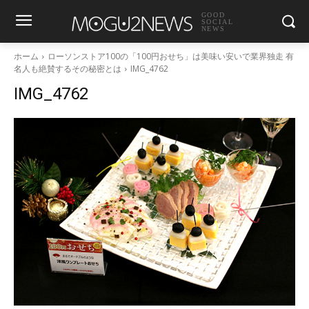
GOOD
SOCIAL
NEWS
ホーム
ローソンストア100の「100円おせち」は美味い安いで業界独走 有
名人も絶賛するその秘密とは
IMG_4762
IMG_4762