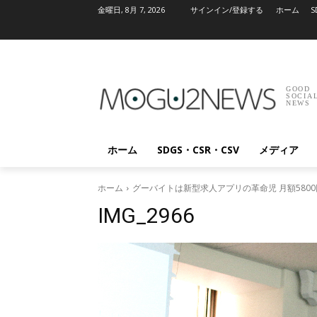
金曜日, 8月 7, 2026
サインイン/登録する
ホーム
S
GOOD
SOCIA
NEWS
ホーム
SDGS・CSR・CSV
メディア
ホーム
グーバイトは新型求人アプリの革命児 月額580
IMG_2966