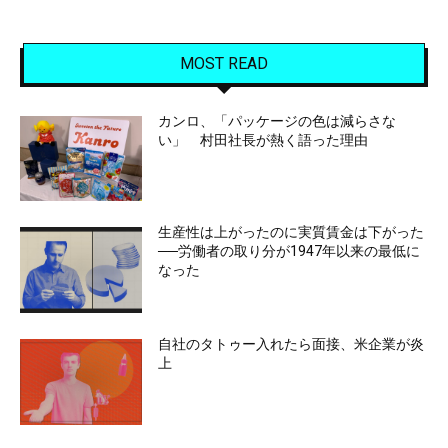
MOST READ
カンロ、「パッケージの色は減らさな
い」 村田社長が熱く語った理由
生産性は上がったのに実質賃金は下がった
──労働者の取り分が1947年以来の最低に
なった
自社のタトゥー入れたら面接、米企業が炎
上