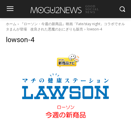
GOOD
SOCIAL
NEWS
ホーム
『ローソン・今週の新商品』映画「Fate/stay night」コラボでオル
タまんが登場 改良された悪魔のおにぎりも販売
lowson-4
lowson-4