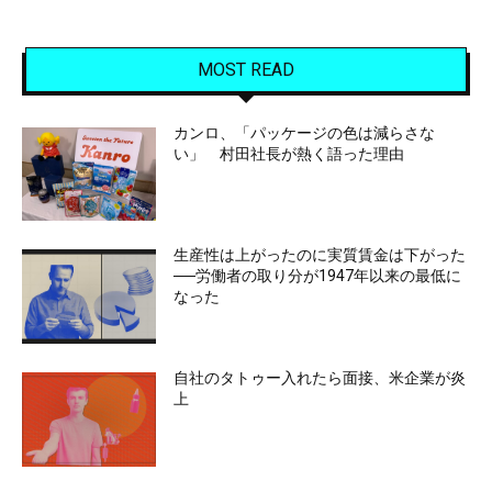
MOST READ
カンロ、「パッケージの色は減らさな
い」 村田社長が熱く語った理由
生産性は上がったのに実質賃金は下がった
──労働者の取り分が1947年以来の最低に
なった
自社のタトゥー入れたら面接、米企業が炎
上