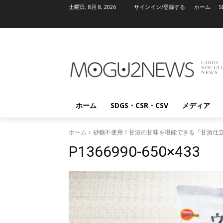
土曜日, 8月 8, 2026
サインイン/登録する
ホーム
S
GOOD
SOCIA
NEWS
ホーム
SDGS・CSR・CSV
メディア
ホーム
砂糖不使用！甘酒の甘味を堪能できる『甘酒仕
P1366990-650×433