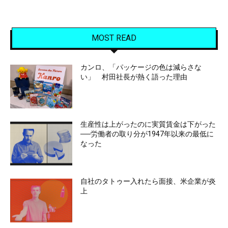
MOST READ
カンロ、「パッケージの色は減らさな
い」 村田社長が熱く語った理由
生産性は上がったのに実質賃金は下がった
──労働者の取り分が1947年以来の最低に
なった
自社のタトゥー入れたら面接、米企業が炎
上