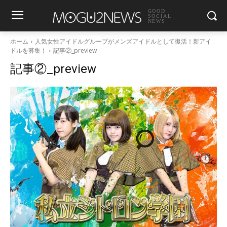
GOOD
SOCIAL
NEWS
ホーム
人気女性アイドルグループがメンズアイドルとして復活！新アイ
ドルを募集！
記事②_preview
記事②_preview