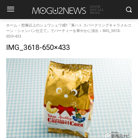
GOOD
SOCIAL
NEWS
ホーム
想像以上のシュワシュワ感!!『東ハト スパークリングキャラメルコ
ーン・シャンパン仕立て』でパーティーを華やかに演出
IMG_3618-
650×433
IMG_3618-650×433