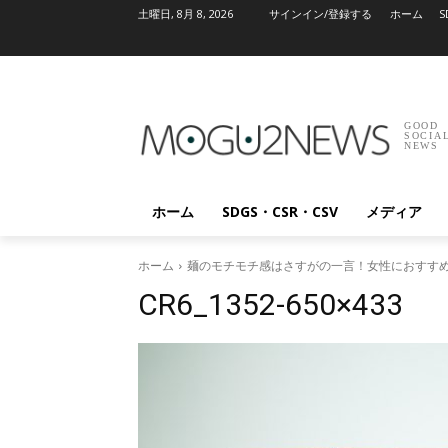
土曜日, 8月 8, 2026
サインイン/登録する
ホーム
S
GOOD
SOCIA
NEWS
ホーム
SDGS・CSR・CSV
メディア
ホーム
麺のモチモチ感はさすがの一言！女性におすすめ
CR6_1352-650×433