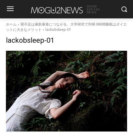
GOOD
SOCIAL
NEWS
ホーム
寝不足は暴飲暴食につながる、大学研究で判明 8時間睡眠はダイエ
ットに大きなメリット
lackobsleep-01
lackobsleep-01