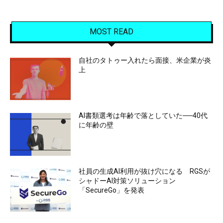
MOST READ
自社のタトゥー入れたら面接、米企業が炎
上
AI書類選考は年齢で落としていた──40代
に年齢の壁
社員の生成AI利用が抜け穴になる RGSが
シャドーAI対策ソリューション
「SecureGo」を発表