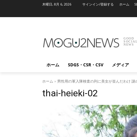
木曜日, 8月 6, 2026
サインイン/登録する
ホーム
S
GOOD
SOCIA
NEWS
ホーム
SDGS・CSR・CSV
メディア
ホーム
男性用の軍入隊検査の列に美女が並んだわけ 謎
thai-heieki-02