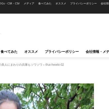
DGs・CSR・CSV
メディア
食べてみた
オススメ
プライバシーポリシー
会社情
L
食べてみた
オススメ
プライバシーポリシー
会社情報・メ
の美人にまわりの兵隊もソワソワ
thai-heieki-02