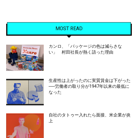
MOST READ
カンロ、「パッケージの色は減らさな
い」 村田社長が熱く語った理由
生産性は上がったのに実質賃金は下がった
──労働者の取り分が1947年以来の最低に
なった
自社のタトゥー入れたら面接、米企業が炎
上