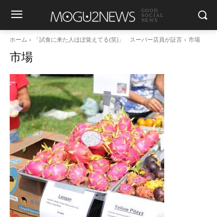
GOOD
SOCIAL
NEWS
ホーム
「試食に来た人ほぼ覚えてる(笑)」 スーパー店員が証言
市場
市場