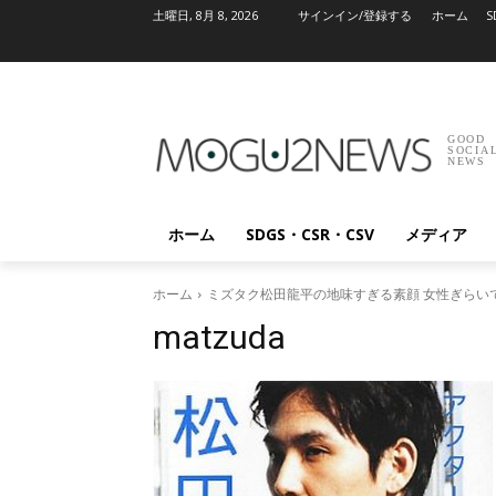
土曜日, 8月 8, 2026
サインイン/登録する
ホーム
S
GOOD
SOCIA
NEWS
ホーム
SDGS・CSR・CSV
メディア
ホーム
ミズタク松田龍平の地味すぎる素顔 女性ぎらい
matzuda