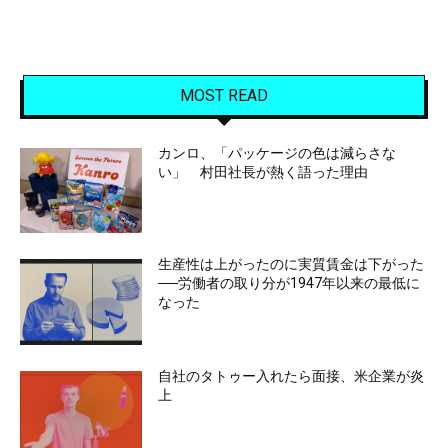
MOST READ
カンロ、「パッケージの色は減らさな
い」 村田社長が熱く語った理由
生産性は上がったのに実質賃金は下がった
──労働者の取り分が1947年以来の最低に
なった
自社のタトゥー入れたら面接、米企業が炎
上