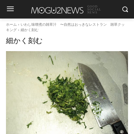
GOOD
SOCIAL
NEWS
ホーム
いわし味噌煮の雑草汁 〜自然はおっきなレストラン 雑草クッ
キング
細かく刻む
細かく刻む