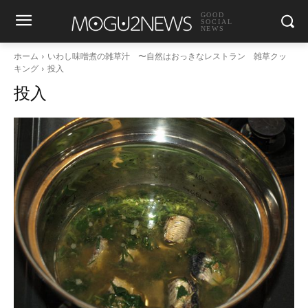
GOOD
SOCIAL
NEWS
ホーム
いわし味噌煮の雑草汁 〜自然はおっきなレストラン 雑草クッ
キング
投入
投入