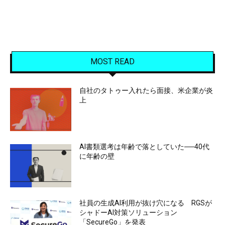
MOST READ
自社のタトゥー入れたら面接、米企業が炎
上
AI書類選考は年齢で落としていた──40代
に年齢の壁
社員の生成AI利用が抜け穴になる RGSが
シャドーAI対策ソリューション
「SecureGo」を発表