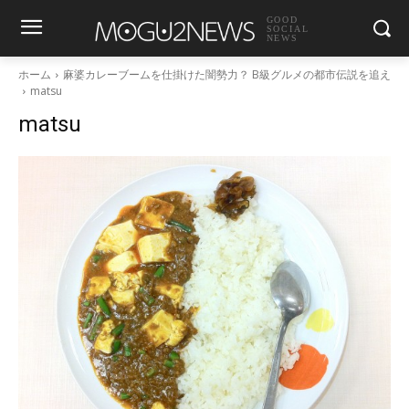
GOOD
SOCIAL
NEWS
ホーム
麻婆カレーブームを仕掛けた闇勢力？ B級グルメの都市伝説を追え
matsu
matsu