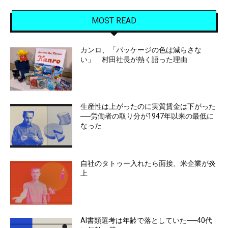
MOST READ
カンロ、「パッケージの色は減らさな
い」 村田社長が熱く語った理由
生産性は上がったのに実質賃金は下がった
──労働者の取り分が1947年以来の最低に
なった
自社のタトゥー入れたら面接、米企業が炎
上
AI書類選考は年齢で落としていた──40代