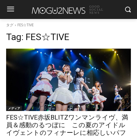
GOOD
SOCIAL
NEWS
タグ
FES☆TIVE
Tag:
FES☆TIVE
メディア
FES☆TIVE赤坂BLITZワンマンライヴ、満
員＆感動のるつぼに この夏のアイドル
イヴェントのフィナーレに相応しいパフ