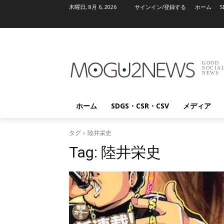
木曜日, 8月 6, 2026
サインイン/登録する
ホーム
S
GOOD
SOCIA
NEWS
ホーム
SDGS・CSR・CSV
メディア
タグ
陸井栄史
Tag:
陸井栄史