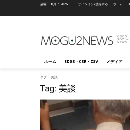
金曜日, 8月 7, 2026
サインイン/登録する
ホーム
S
GOOD
SOCIA
NEWS
ホーム
SDGS・CSR・CSV
メディア
タグ
美談
Tag:
美談