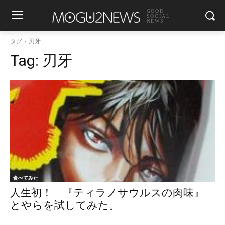
GOOD
SOCIAL
NEWS
タグ
刃牙
Tag:
刃牙
食べてみた
人生初！ 『ティラノサウルスの肉味』
とやらを試してみた。