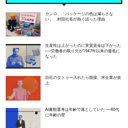
カンロ、「パッケージの色は減らさな
い」 村田社長が熱く語った理由
生産性は上がったのに実質賃金は下がった
──労働者の取り分が1947年以来の最低に
なった
自社のタトゥー入れたら面接、米企業が炎
上
AI書類選考は年齢で落としていた──40代
に年齢の壁