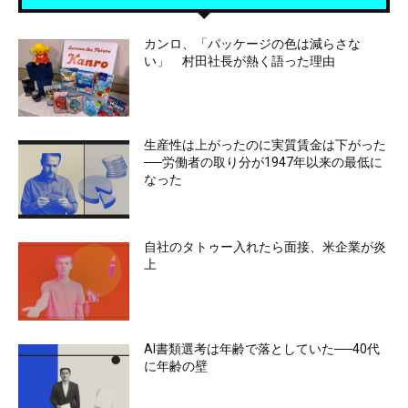
カンロ、「パッケージの色は減らさな
い」 村田社長が熱く語った理由
生産性は上がったのに実質賃金は下がった
──労働者の取り分が1947年以来の最低に
なった
自社のタトゥー入れたら面接、米企業が炎
上
AI書類選考は年齢で落としていた──40代
に年齢の壁