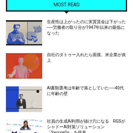
MOST READ
生産性は上がったのに実質賃金は下がった
──労働者の取り分が1947年以来の最低に
なった
自社のタトゥー入れたら面接、米企業が炎
上
AI書類選考は年齢で落としていた──40代
に年齢の壁
社員の生成AI利用が抜け穴になる RGSが
シャドーAI対策ソリューション
「SecureGo」を発表