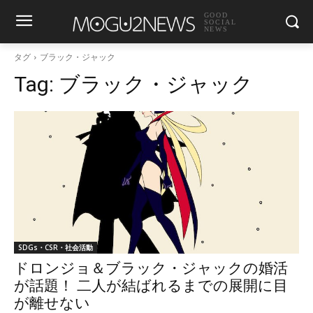
GOOD
SOCIAL
NEWS
タグ
ブラック・ジャック
Tag:
ブラック・ジャック
SDGs・CSR・社会活動
ドロンジョ＆ブラック・ジャックの婚活
が話題！ 二人が結ばれるまでの展開に目
が離せない