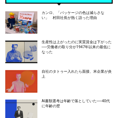
カンロ、「パッケージの色は減らさな
い」 村田社長が熱く語った理由
生産性は上がったのに実質賃金は下がった
──労働者の取り分が1947年以来の最低に
なった
自社のタトゥー入れたら面接、米企業が炎
上
AI書類選考は年齢で落としていた──40代
に年齢の壁