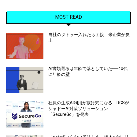
MOST READ
自社のタトゥー入れたら面接、米企業が炎
上
AI書類選考は年齢で落としていた──40代
に年齢の壁
社員の生成AI利用が抜け穴になる RGSが
シャドーAI対策ソリューション
「SecureGo」を発表
「おかずいらない美味しさ」栃木の米 U