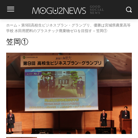
GOOD
SOCIAL
NEWS
ホーム
第9回高校生ビジネスプラン・グランプリ、優勝は宮城県農業高等
学校 水田用肥料のプラスチック廃棄物ゼロを目指す
笠岡①
笠岡①